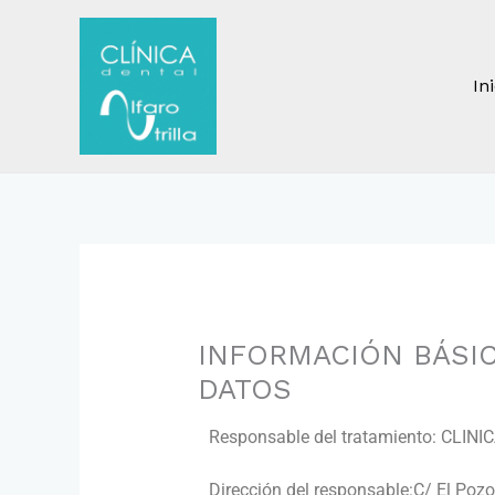
Ir
al
contenido
In
INFORMACIÓN BÁSI
DATOS
Responsable del tratamiento: CLI
Dirección del responsable:C/ El Pozo