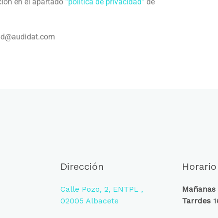
ción en el apartado
“política de privacidad”
de
dpd@audidat.com
Dirección
Horario
Calle Pozo, 2, ENTPL ,
Mañanas
02005 Albacete
Tarrdes
1